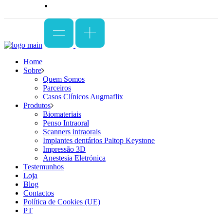
Home
Sobre
Quem Somos
Parceiros
Casos Clínicos Augmaflix
Produtos
Biomateriais
Penso Intraoral
Scanners intraorais
Implantes dentários Paltop Keystone
Impressão 3D
Anestesia Eletrónica
Testemunhos
Loja
Blog
Contactos
Política de Cookies (UE)
PT