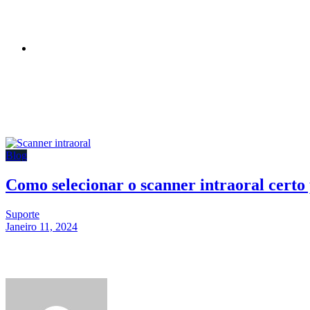
EN
PT
Blog
Como selecionar o scanner intraoral certo 
Suporte
Janeiro 11, 2024